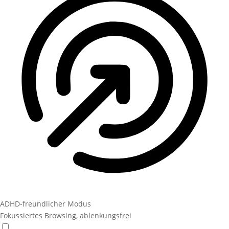
ADHD-freundlicher Modus
Fokussiertes Browsing, ablenkungsfrei